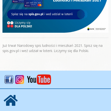
Już trwa! Narodowy spis ludności i mieszkań 2021. Spisz się na
spis.gov.pl i weź udział w loterii. Liczymy się dla Polski.