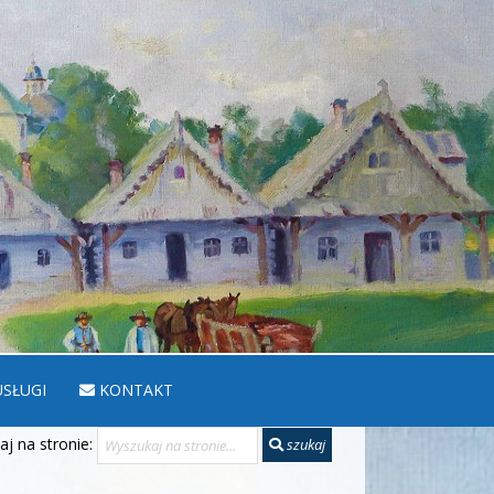
SŁUGI
KONTAKT
j na stronie:
szukaj