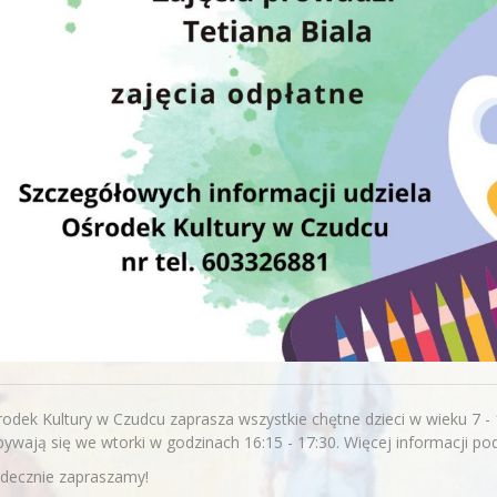
odek Kultury w Czudcu zaprasza wszystkie chętne dzieci w wieku 7 - 10
ywają się we wtorki w godzinach 16:15 - 17:30. Więcej informacji 
rdecznie zapraszamy!