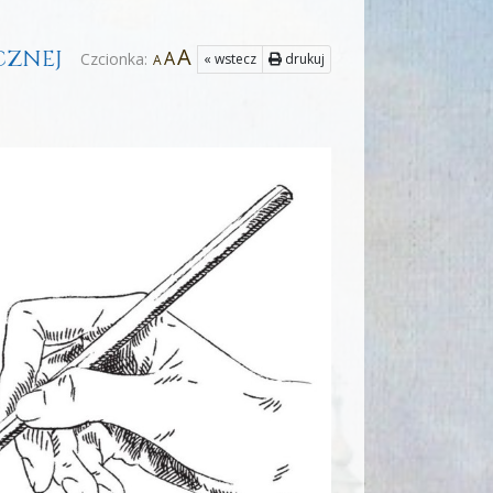
A
CZNEJ
A
Czcionka:
« wstecz
drukuj
A