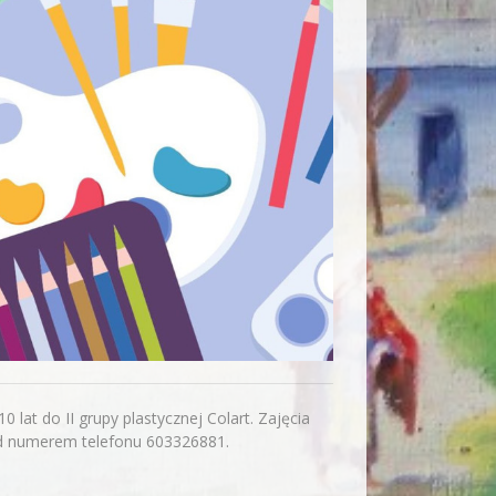
 lat do II grupy plastycznej Colart. Zajęcia
pod numerem telefonu 603326881.