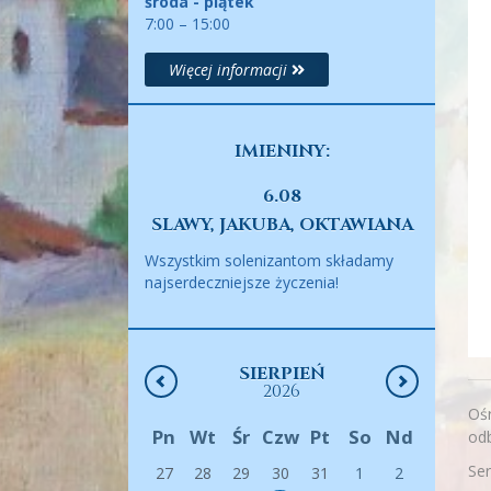
środa - piątek
7:00 – 15:00
Więcej informacji
IMIENINY:
6.08
SLAWY, JAKUBA, OKTAWIANA
Wszystkim solenizantom składamy
najserdeczniejsze życzenia!
SIERPIEŃ
2026
Ośr
Pn
Wt
Śr
Czw
Pt
So
Nd
odb
Se
27
28
29
30
31
1
2