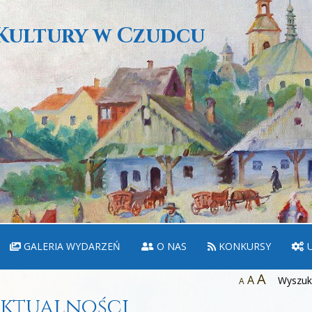
Kultury w Czudcu
GALERIA WYDARZEŃ
O NAS
KONKURSY
U
A
A
Wyszuka
A
ktualności