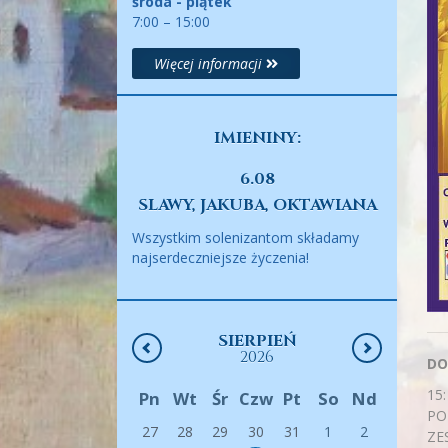
środa - piątek
7:00 – 15:00
Więcej informacji
IMIENINY:
6.08
SLAWY, JAKUBA, OKTAWIANA
Wszystkim solenizantom składamy
najserdeczniejsze życzenia!
SIERPIEŃ
2026
DO
15
Pn
Wt
Śr
Czw
Pt
So
Nd
PO
27
28
29
30
31
1
2
ZE