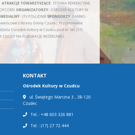
”
ATRAKCJE TOWARZYSZĄCE:
STOISKA REKREACYJNE
POPCORN
ORGANIZATORZY:
OŚRODEK KULTURY W
 MEDIALNY
: ITV POŁUDNIE
SPONSORZY
: GAMIKS -
 wieńcowe z terenu Gminy Czudec. Przyjmowanie
ziela Ośrodek Kultury w Czudcu pod nr. tel. (17)
M ZGODY NA PUBLIKACJĘ WIZERUNKU
KONTAKT
Ośrodek Kultury w Czudcu
ul. Świętego Marcina 3 , 38-120
Czudec
Tel. : +48 603 326 881
Tel. : (17) 27 72 444