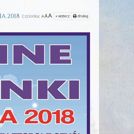
A
A 2018
A
Czcionka:
« wstecz
drukuj
A