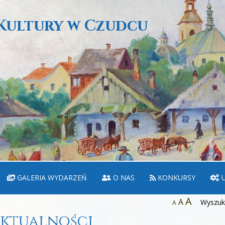
Kultury w Czudcu
GALERIA WYDARZEŃ
O NAS
KONKURSY
U
A
A
Wyszuka
A
ktualności