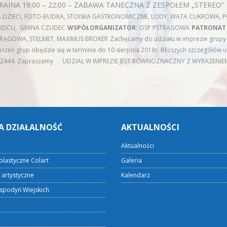
RAINA 19:00 – 22:00 – ZABAWA TANECZNA Z ZESPOŁEM „STEREO
 DZIECI, FOTO-BUDKA, STOISKA GASTRONOMICZNE,
LODY, WATA CUKROWA, 
UDCU, GMINA CZUDEC
WSPÓŁORGANIZATOR:
OSP PSTRĄGOWA
PATRONAT
RĄGOWA, STELMET, MAXIMUS BROKER
Zachęcamy do udziału w imprezie grupy
oszeń grup obędzie się w terminie do 10 sierpnia 2018r. Bliższych szczegółów ud
2444. Zapraszamy
UDZIAŁ W IMPREZIE JEST RÓWNOZNACZNY Z WYRAŻENIE
A DZIAŁALNOŚĆ
AKTUALNOŚCI
Aktualności
plastyczne Colart
Galeria
 artystyczne
Kalendarz
spodyń Wiejskich