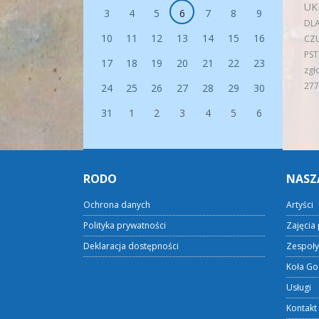
UK
3
4
5
6
7
8
9
DLA
10
11
12
13
14
15
16
CZ
PST
17
18
19
20
21
22
23
zgł
277
24
25
26
27
28
29
30
31
1
2
3
4
5
6
RODO
NASZ
Ochrona danych
Artyści
Polityka prywatności
Zajęcia 
Deklaracja dostępności
Zespoły
Koła Go
Usługi
Kontakt