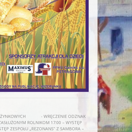
W DOŻYNKOWYCH - WRĘCZENIE ODZNAK
ASŁUŻONYM ROLNIKOM 17:00 – WYSTĘP
YSTĘP ZESPOŁU „REZONANS” Z SAMBORA –