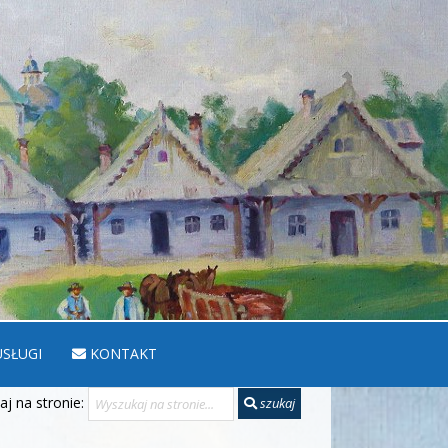
SŁUGI
KONTAKT
j na stronie:
szukaj