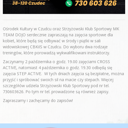
Ośrodek Kultury w Czudcu oraz Strzyżowski Klub Sportowy MK
TEAM DOJO serdecznie zapraszają na zajęcia sportowe dla
kobiet, które będą się odbywać w środy i piątki w sali
widowiskowej CBKiIS w Czudcu. Do wyboru dwa rodzaje
treningów, które porowadzą wykwalifikowani instruktorzy.
Zaczynamy 2 października o godz. 19.00 zajęciami CROSS
ACTIVE, natomiast 4 października o godz. 19.30 odbędą się
zajęcia STEP ACTIVE. W tych dniach zajęcia są bezpłatne, można
przyjść i spróbować swoich sil na macie czy stepach. Więcej
szczegółów udziela Strzyżowski Klub Sportowy pod nr tel.
730603626. Po tym nr tel. prowadzone są również zapisy.
Zapraszamy i zachęcamy do zapisów!