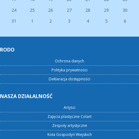
24
25
26
27
28
29
30
31
1
2
3
4
5
6
RODO
Ochrona danych
Polityka prywatności
Deklaracja dostępności
NASZA DZIAŁALNOŚĆ
Artyści
Zajęcia plastyczne Colart
Zespoły artystyczne
Koła Gospodyń Wiejskich