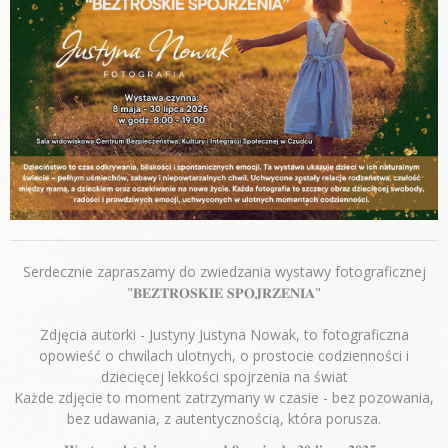
Serdecznie zapraszamy do zwiedzania wystawy fotograficznej
"𝐁𝐄𝐙𝐓𝐑𝐎𝐒𝐊𝐈𝐄 𝐒𝐏𝐎𝐉𝐑𝐙𝐄𝐍𝐈𝐀"
Zdjęcia autorki - Justyny Justyna Nowak, to fotograficzna
opowieść o chwilach ulotnych, o prostocie codzienności i
dziecięcej lekkości spojrzenia na świat
Każde zdjęcie to moment zatrzymany w czasie - bez pozowania,
bez udawania, z autentycznością, która porusza.