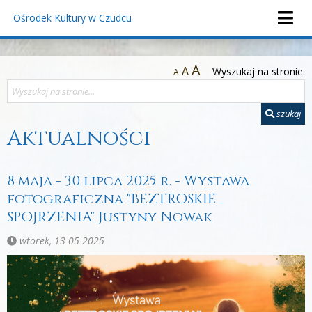
Ośrodek Kultury
w Czudcu
A
A
Wyszukaj na stronie:
A
szukaj
Aktualności
8 maja - 30 lipca 2025 r. - Wystawa
fotograficzna "BEZTROSKIE
SPOJRZENIA" Justyny Nowak
wtorek, 13-05-2025