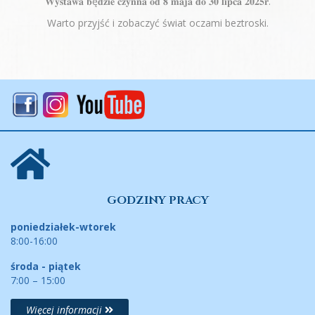
𝐖𝐲𝐬𝐭𝐚𝐰𝐚 𝐛ę𝐝𝐳𝐢𝐞 𝐜𝐳𝐲𝐧𝐧𝐚 𝐨𝐝 𝟖 𝐦𝐚𝐣𝐚 𝐝𝐨 𝟑𝟎 𝐥𝐢𝐩𝐜𝐚 𝟐𝟎𝟐𝟓𝐫.
Warto przyjść i zobaczyć świat oczami beztroski.
GODZINY PRACY
poniedziałek-wtorek
8:00-16:00
środa - piątek
7:00 – 15:00
Więcej informacji