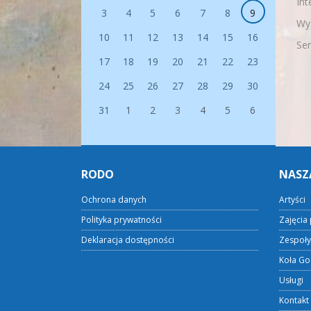
Int
3
4
5
6
7
8
9
Wys
10
11
12
13
14
15
16
Se
17
18
19
20
21
22
23
24
25
26
27
28
29
30
31
1
2
3
4
5
6
RODO
NASZ
Ochrona danych
Artyści
Polityka prywatności
Zajęcia 
Deklaracja dostępności
Zespoły
Koła Go
Usługi
Kontakt