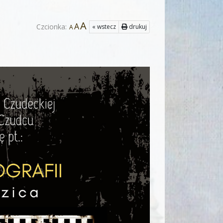
A
A
Czcionka:
« wstecz
drukuj
A