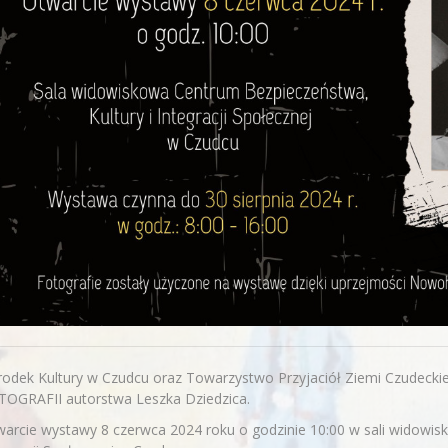
rodek Kultury w Czudcu oraz Towarzystwo Przyjaciół Ziemi Czudeck
TOGRAFII autorstwa Leszka Dziedzica.
arcie wystawy 8 czerwca 2024 roku o godzinie 10:00 w sali widowis