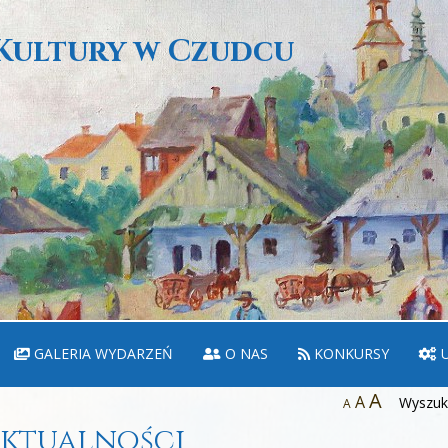
Kultury w Czudcu
GALERIA WYDARZEŃ
O NAS
KONKURSY
U
A
A
Wyszuka
A
ktualności