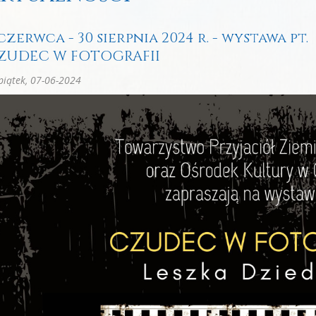
czerwca - 30 sierpnia 2024 r. - wystawa pt.
ZUDEC W FOTOGRAFII
iątek, 07-06-2024