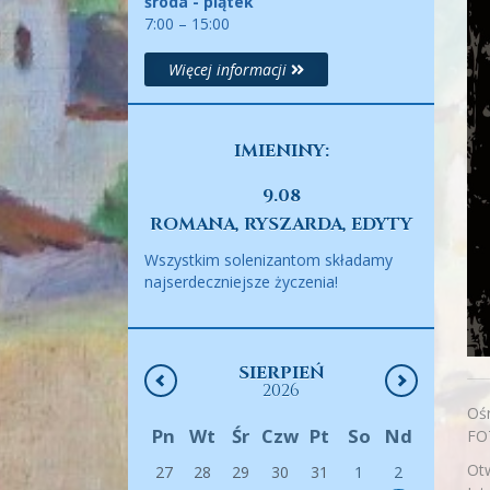
środa - piątek
7:00 – 15:00
Więcej informacji
IMIENINY:
9.08
ROMANA, RYSZARDA, EDYTY
Wszystkim solenizantom składamy
najserdeczniejsze życzenia!
SIERPIEŃ
2026
Oś
Pn
Wt
Śr
Czw
Pt
So
Nd
FO
Otw
27
28
29
30
31
1
2