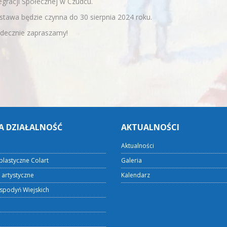
egracji Społecznej w Czudcu.
tawa będzie czynna do 30 sierpnia 2024 roku.
rdecznie zapraszamy!
A DZIAŁALNOŚĆ
AKTUALNOŚCI
Aktualności
plastyczne Colart
Galeria
 artystyczne
Kalendarz
spodyń Wiejskich