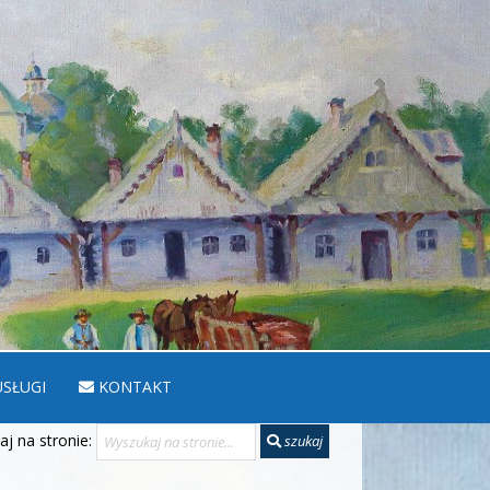
SŁUGI
KONTAKT
j na stronie:
szukaj