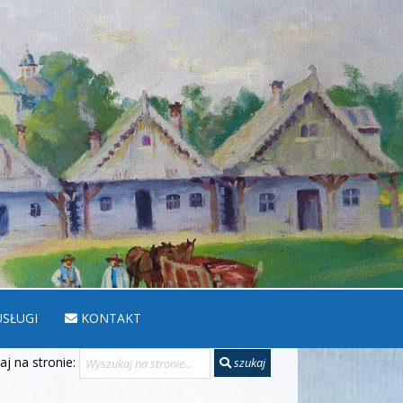
SŁUGI
KONTAKT
j na stronie:
szukaj