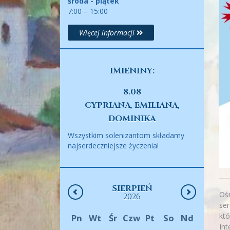
środa - piątek
7:00 – 15:00
Więcej informacji
IMIENINY:
8.08
CYPRIANA, EMILIANA,
DOMINIKA
Wszystkim solenizantom składamy
najserdeczniejsze życzenia!
SIERPIEŃ
Ośr
2026
se
któ
Pn
Wt
Śr
Czw
Pt
So
Nd
Int