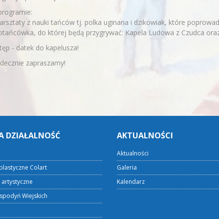
programie:
arsztaty z nauki tańców tj. polka uginana i dzikowiak, które poprowa
otańcówka, do której będą przygrywać: Kapela Ludowa z Czudca oraz 
ęp - datek do kapelusza!
rdecznie zapraszamy!
A DZIAŁALNOŚĆ
AKTUALNOŚCI
Aktualności
plastyczne Colart
Galeria
 artystyczne
Kalendarz
spodyń Wiejskich