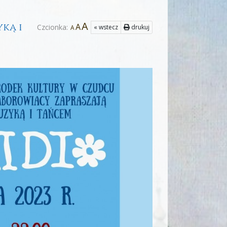
A
yką i
A
Czcionka:
« wstecz
drukuj
A