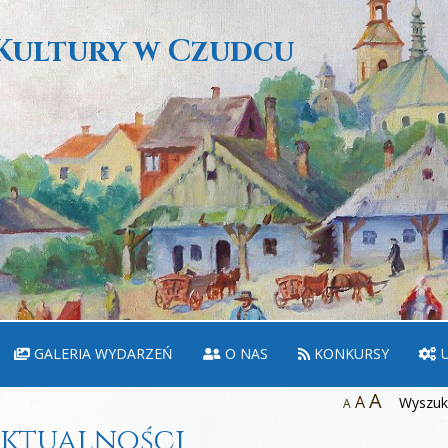
Kultury w Czudcu
GALERIA WYDARZEŃ
O NAS
KONKURSY
U
A
A
Wyszuka
A
ktualności