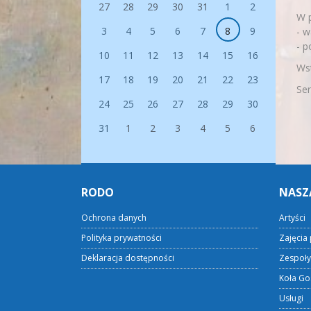
27
28
29
30
31
1
2
W 
3
4
5
6
7
8
9
- w
- p
10
11
12
13
14
15
16
Wst
17
18
19
20
21
22
23
Se
24
25
26
27
28
29
30
31
1
2
3
4
5
6
RODO
NASZ
Ochrona danych
Artyści
Polityka prywatności
Zajęcia 
Deklaracja dostępności
Zespoły
Koła Go
Usługi