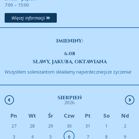
7:00 – 15:00
Więcej informacji
IMIENINY:
6.08
SLAWY, JAKUBA, OKTAWIANA
Wszystkim solenizantom składamy najserdeczniejsze życzenia!
SIERPIEŃ
2026
Pn
Wt
Śr
Czw
Pt
So
Nd
27
28
29
30
31
1
2
3
4
5
6
7
8
9