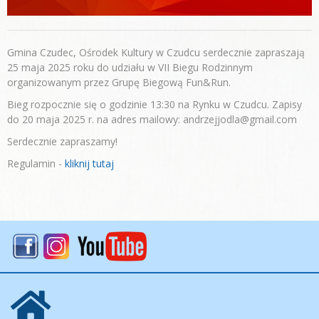
Gmina Czudec, Ośrodek Kultury w Czudcu serdecznie zapraszają
25 maja 2025 roku do udziału w VII Biegu Rodzinnym
organizowanym przez Grupę Biegową Fun&Run.
Bieg rozpocznie się o godzinie 13:30 na Rynku w Czudcu. Zapisy
do 20 maja 2025 r. na adres mailowy: andrzejjodla@gmail.com
Serdecznie zapraszamy!
Regulamin -
kliknij tutaj