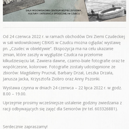
Od 24 czerwca 2022 r. w ramach obchodów Dni Ziemi Czudeckiej
w sali widowiskowej CBKiIS w Czudcu można oglądać wystawę
pn. „Czudec w obiektywie”. Ekspozycja ma na celu ukazanie
zmian, które zaszły w wyglądzie Czudca na przełomie
kilkudziesięciu lat. Zawiera dawne, czarno-białe fotografie oraz te
współczesne, kolorowe. Fotografie zostały udostępnione ze
zbiorów: Magdaleny Prucnal, Barbary Drzał, Leszka Drzała,
Janusza Jacka, Krzysztofa Ziobro oraz Anny Pszonki.
Wystawa czynna w dniach 24 czerwca – 22 lipca 2022 r. w godz.
8.00 – 19.00.
Uprzejmie prosimy wcześniejsze ustalenie godziny zwiedzania z
racji odbywających się zajęć dla Seniorów (nr tel. 603326881).
Serdecznie zapraszamy!