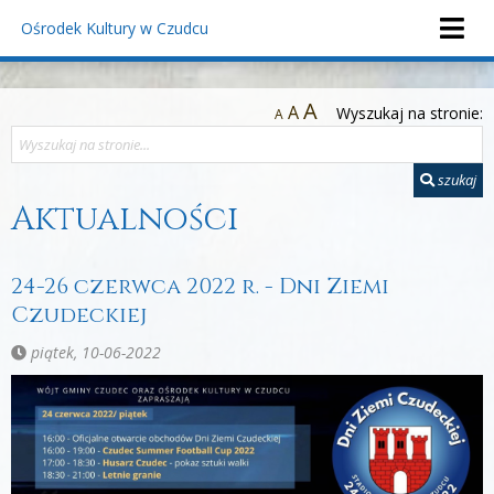
Ośrodek Kultury
w Czudcu
A
A
Wyszukaj na stronie:
A
szukaj
Aktualności
24-26 czerwca 2022 r. - Dni Ziemi
Czudeckiej
piątek, 10-06-2022