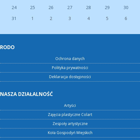
24
25
26
27
28
29
30
31
1
2
3
4
5
6
RODO
Ochrona danych
Polityka prywatności
Deklaracja dostępności
NASZA DZIAŁALNOŚĆ
Artyści
Zajęcia plastyczne Colart
Zespoły artystyczne
Koła Gospodyń Wiejskich