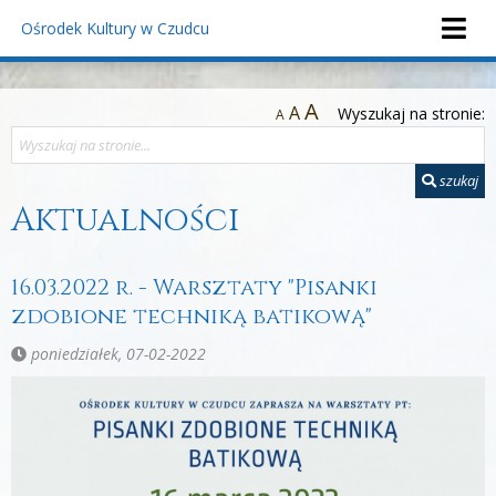
Ośrodek Kultury
w Czudcu
A
A
Wyszukaj na stronie:
A
szukaj
Aktualności
16.03.2022 r. - Warsztaty "Pisanki
zdobione techniką batikową"
poniedziałek, 07-02-2022