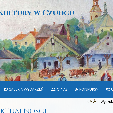
Kultury w Czudcu
GALERIA WYDARZEŃ
O NAS
KONKURSY
U
A
A
Wyszuka
A
ktualności