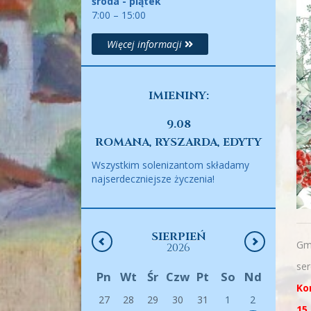
środa - piątek
7:00 – 15:00
Więcej informacji
IMIENINY:
9.08
ROMANA, RYSZARDA, EDYTY
Wszystkim solenizantom składamy
najserdeczniejsze życzenia!
SIERPIEŃ
Gmi
2026
ser
Pn
Wt
Śr
Czw
Pt
So
Nd
Ko
27
28
29
30
31
1
2
15