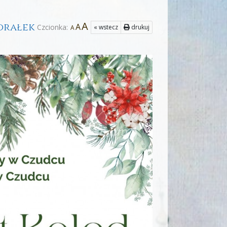
A
torałek
A
Czcionka:
« wstecz
drukuj
A