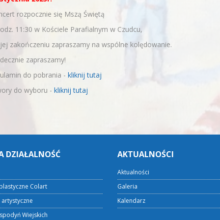
cert rozpocznie się Mszą Świętą
odz. 11:30 w Kościele Parafialnym w Czudcu,
jej zakończeniu zapraszamy na wspólne kolędowanie.
rdecznie zapraszamy!
ulamin do pobrania -
kliknij tutaj
wory do wyboru -
kliknij tutaj
A DZIAŁALNOŚĆ
AKTUALNOŚCI
Aktualności
plastyczne Colart
Galeria
 artystyczne
Kalendarz
spodyń Wiejskich