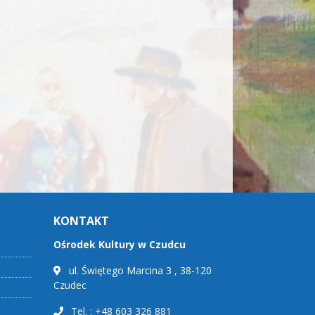
KONTAKT
Ośrodek Kultury w Czudcu
ul. Świętego Marcina 3 , 38-120
Czudec
Tel. : +48 603 326 881