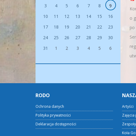
3
4
5
6
7
8
9
Kon
10
11
12
13
14
15
16
o g
17
18
19
20
21
22
23
po 
Se
24
25
26
27
28
29
30
reg
31
1
2
3
4
5
6
ut
RODO
NASZ
Ochrona danych
Artyści
Polityka prywatności
Zajęcia 
Deklaracja dostępności
Zespoły
Koła Go