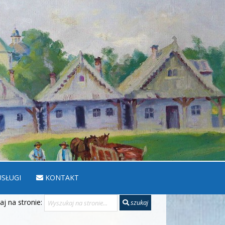
SŁUGI
KONTAKT
j na stronie:
szukaj