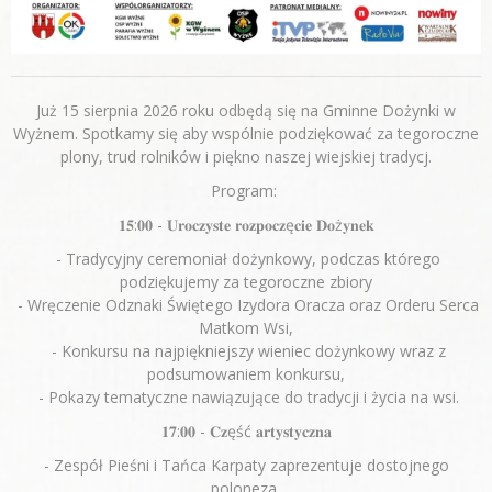
Już 15 sierpnia 2026 roku odbędą się na Gminne Dożynki w
Wyżnem. Spotkamy się aby wspólnie podziękować za tegoroczne
plony, trud rolników i piękno naszej wiejskiej tradycj.
Program:
𝟏𝟓:𝟎𝟎 - 𝐔𝐫𝐨𝐜𝐳𝐲𝐬𝐭𝐞 𝐫𝐨𝐳𝐩𝐨𝐜𝐳ę𝐜𝐢𝐞 𝐃𝐨ż𝐲𝐧𝐞𝐤
- Tradycyjny ceremoniał dożynkowy, podczas którego
podziękujemy za tegoroczne zbiory
- Wręczenie Odznaki Świętego Izydora Oracza oraz Orderu Serca
Matkom Wsi,
- Konkursu na najpiękniejszy wieniec dożynkowy wraz z
podsumowaniem konkursu,
- Pokazy tematyczne nawiązujące do tradycji i życia na wsi.
𝟏𝟕:𝟎𝟎 - 𝐂𝐳ęść 𝐚𝐫𝐭𝐲𝐬𝐭𝐲𝐜𝐳𝐧𝐚
- Zespół Pieśni i Tańca Karpaty zaprezentuje dostojnego
poloneza,