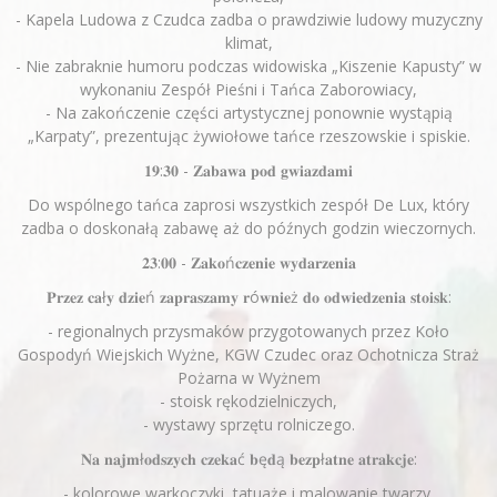
- Kapela Ludowa z Czudca zadba o prawdziwie ludowy muzyczny
klimat,
- Nie zabraknie humoru podczas widowiska „Kiszenie Kapusty” w
wykonaniu Zespół Pieśni i Tańca Zaborowiacy,
- Na zakończenie części artystycznej ponownie wystąpią
„Karpaty”, prezentując żywiołowe tańce rzeszowskie i spiskie.
𝟏𝟗:𝟑𝟎 - 𝐙𝐚𝐛𝐚𝐰𝐚 𝐩𝐨𝐝 𝐠𝐰𝐢𝐚𝐳𝐝𝐚𝐦𝐢
Do wspólnego tańca zaprosi wszystkich zespół De Lux, który
zadba o doskonałą zabawę aż do późnych godzin wieczornych.
𝟐𝟑:𝟎𝟎 - 𝐙𝐚𝐤𝐨ń𝐜𝐳𝐞𝐧𝐢𝐞 𝐰𝐲𝐝𝐚𝐫𝐳𝐞𝐧𝐢𝐚
𝐏𝐫𝐳𝐞𝐳 𝐜𝐚ł𝐲 𝐝𝐳𝐢𝐞ń 𝐳𝐚𝐩𝐫𝐚𝐬𝐳𝐚𝐦𝐲 𝐫ó𝐰𝐧𝐢𝐞ż 𝐝𝐨 𝐨𝐝𝐰𝐢𝐞𝐝𝐳𝐞𝐧𝐢𝐚 𝐬𝐭𝐨𝐢𝐬𝐤:
- regionalnych przysmaków przygotowanych przez Koło
Gospodyń Wiejskich Wyżne, KGW Czudec oraz Ochotnicza Straż
Pożarna w Wyżnem
- stoisk rękodzielniczych,
- wystawy sprzętu rolniczego.
𝐍𝐚 𝐧𝐚𝐣𝐦ł𝐨𝐝𝐬𝐳𝐲𝐜𝐡 𝐜𝐳𝐞𝐤𝐚ć 𝐛ę𝐝ą 𝐛𝐞𝐳𝐩ł𝐚𝐭𝐧𝐞 𝐚𝐭𝐫𝐚𝐤𝐜𝐣𝐞:
- kolorowe warkoczyki, tatuaże i malowanie twarzy,