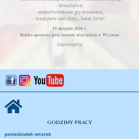
- dmuchańce,
- wielkoformatowe gry drewniane,
- kreatywne warsztaty „Świat Slime”.
𝟏𝟓 𝐬𝐢𝐞𝐫𝐩𝐧𝐢𝐚 𝟐𝟎𝟐𝟔 𝐫.
𝐁𝐨𝐢𝐬𝐤𝐨 𝐬𝐩𝐨𝐫𝐭𝐨𝐰𝐞 𝐩𝐫𝐳𝐲 𝐫𝐞𝐦𝐢𝐳𝐢𝐞 𝐬𝐭𝐫𝐚ż𝐚𝐜𝐤𝐢𝐞𝐣 𝐰 𝐖𝐲ż𝐧𝐞𝐦
Zapraszamy!
GODZINY PRACY
poniedziałek-wtorek