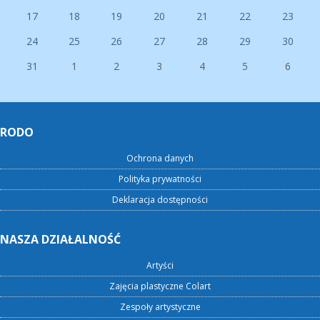
17
18
19
20
21
22
23
24
25
26
27
28
29
30
31
1
2
3
4
5
6
RODO
Ochrona danych
Polityka prywatności
Deklaracja dostępności
NASZA DZIAŁALNOŚĆ
Artyści
Zajęcia plastyczne Colart
Zespoły artystyczne