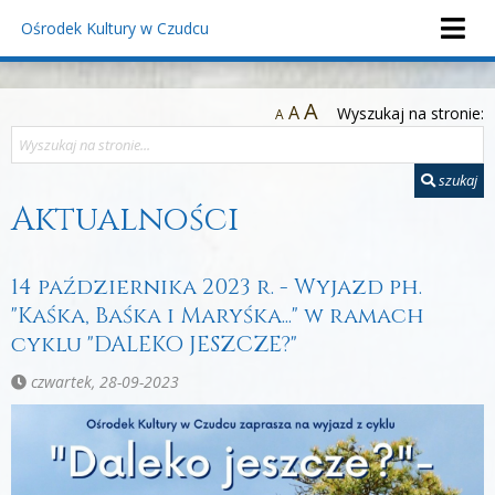
Ośrodek Kultury
w Czudcu
A
A
Wyszukaj na stronie:
A
szukaj
Aktualności
14 października 2023 r. - Wyjazd ph.
"Kaśka, Baśka i Maryśka..." w ramach
cyklu "DALEKO JESZCZE?"
czwartek, 28-09-2023