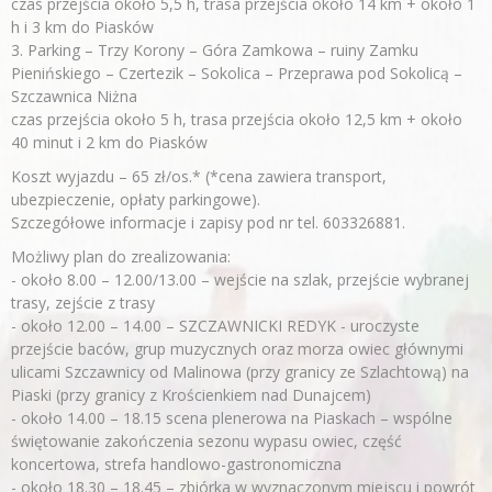
czas przejścia około 5,5 h, trasa przejścia około 14 km + około 1
h i 3 km do Piasków
3. Parking – Trzy Korony – Góra Zamkowa – ruiny Zamku
Pienińskiego – Czertezik – Sokolica – Przeprawa pod Sokolicą –
Szczawnica Niżna
czas przejścia około 5 h, trasa przejścia około 12,5 km + około
40 minut i 2 km do Piasków
Koszt wyjazdu – 65 zł/os.* (*cena zawiera transport,
ubezpieczenie, opłaty parkingowe).
Szczegółowe informacje i zapisy pod nr tel. 603326881.
Możliwy plan do zrealizowania:
- około 8.00 – 12.00/13.00 – wejście na szlak, przejście wybranej
trasy, zejście z trasy
- około 12.00 – 14.00 – SZCZAWNICKI REDYK - uroczyste
przejście baców, grup muzycznych oraz morza owiec głównymi
ulicami Szczawnicy od Malinowa (przy granicy ze Szlachtową) na
Piaski (przy granicy z Krościenkiem nad Dunajcem)
- około 14.00 – 18.15 scena plenerowa na Piaskach – wspólne
świętowanie zakończenia sezonu wypasu owiec, część
koncertowa, strefa handlowo-gastronomiczna
- około 18.30 – 18.45 – zbiórka w wyznaczonym miejscu i powrót