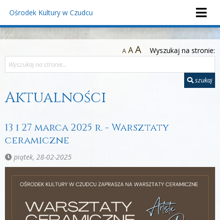
Ośrodek Kultury
w Czudcu
A
A
Wyszukaj na stronie:
A
szukaj
Aktualności
13 i 27 marca 2025 r. - Warsztaty
ceramiczne
piątek, 28-02-2025